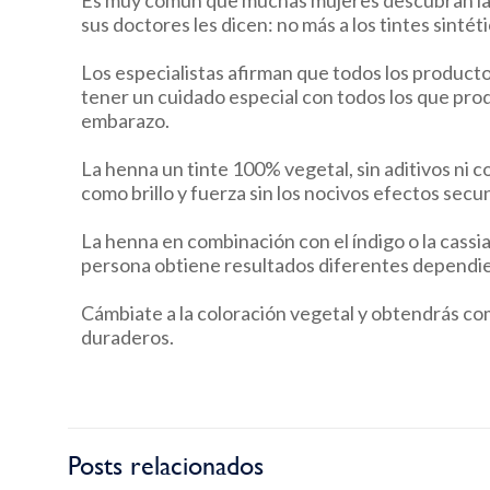
Es muy común que muchas mujeres descubran las m
sus doctores les dicen: no más a los tintes sintéti
Los especialistas afirman que todos los producto
tener un cuidado especial con todos los que produ
embarazo.
La henna un tinte 100% vegetal, sin aditivos ni 
como brillo y fuerza sin los nocivos efectos secu
La henna en combinación con el índigo o la cassi
persona obtiene resultados diferentes dependiend
Cámbiate a la coloración vegetal y obtendrás co
duraderos.
Posts relacionados