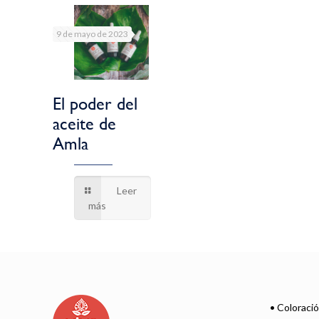
9 de mayo de 2023
El poder del
aceite de
Amla
Leer
más
• Coloraci