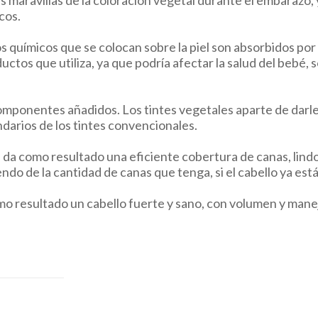
aravillas de la coloración vegetal durante el embarazo, 
cos.
s químicos que se colocan sobre la piel son absorbidos por
ctos que utiliza, ya que podría afectar la salud del bebé,
componentes añadidos. Los tintes vegetales aparte de darl
ndarios de los tintes convencionales.
a da como resultado una eficiente cobertura de canas, lindo
o de la cantidad de canas que tenga, si el cabello ya está 
mo resultado un cabello fuerte y sano, con volumen y manej