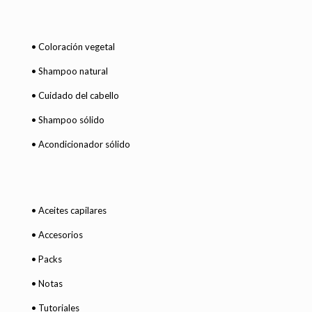
.
.
0
0
• Coloración vegetal
.
• Shampoo natural
• Cuidado del cabello
• Shampoo sólido
• Acondicionador sólido
• Aceites capilares
• Accesorios
• Packs
• Notas
• Tutoriales