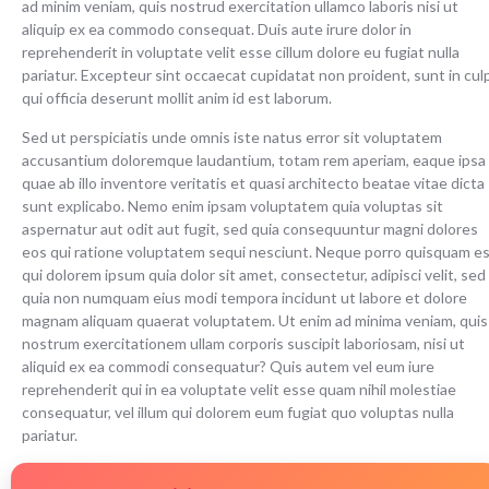
ad minim veniam, quis nostrud exercitation ullamco laboris nisi ut
aliquip ex ea commodo consequat. Duis aute irure dolor in
reprehenderit in voluptate velit esse cillum dolore eu fugiat nulla
pariatur. Excepteur sint occaecat cupidatat non proident, sunt in cul
qui officia deserunt mollit anim id est laborum.
Sed ut perspiciatis unde omnis iste natus error sit voluptatem
accusantium doloremque laudantium, totam rem aperiam, eaque ipsa
quae ab illo inventore veritatis et quasi architecto beatae vitae dicta
sunt explicabo. Nemo enim ipsam voluptatem quia voluptas sit
aspernatur aut odit aut fugit, sed quia consequuntur magni dolores
eos qui ratione voluptatem sequi nesciunt. Neque porro quisquam es
qui dolorem ipsum quia dolor sit amet, consectetur, adipisci velit, sed
quia non numquam eius modi tempora incidunt ut labore et dolore
magnam aliquam quaerat voluptatem. Ut enim ad minima veniam, quis
nostrum exercitationem ullam corporis suscipit laboriosam, nisi ut
aliquid ex ea commodi consequatur? Quis autem vel eum iure
reprehenderit qui in ea voluptate velit esse quam nihil molestiae
consequatur, vel illum qui dolorem eum fugiat quo voluptas nulla
pariatur.