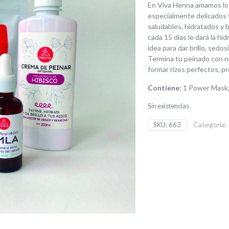
En Viva Henna amamos los 
especialmente delicados 
saludables, hidratados y 
cada 15 días le dará la hi
idea para dar brillo, sedosi
Termina tu peinado con nu
formar rizos perfectos, prot
Contiene:
1 Power Mask, 
Sin existencias
Categoría:
SKU:
663