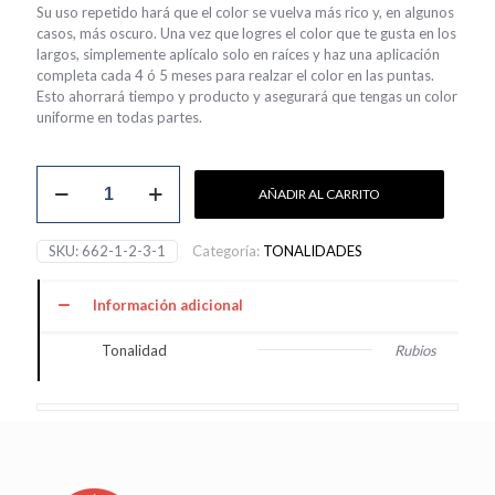
Su uso repetido hará que el color se vuelva más rico y, en algunos
casos, más oscuro. Una vez que logres el color que te gusta en los
largos, simplemente aplícalo solo en raíces y haz una aplicación
completa cada 4 ó 5 meses para realzar el color en las puntas.
Esto ahorrará tiempo y producto y asegurará que tengas un color
uniforme en todas partes.
Rubio
AÑADIR AL CARRITO
Cálido
Matizador
cantidad
SKU:
662-1-2-3-1
Categoría:
TONALIDADES
Información adicional
Tonalidad
Rubios