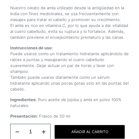
Nuestro oleato de amla utilizado desde la antigüedad en la
India con fines medicinales, se usa frecuentemente con
masajes para tratar el cabello y promover su crecimiento.
El amla es rico en vitamina C, por lo que ayuda a dar vitalidad
al cuero cabelludo, evita su ruptura y lo fortalece. Además,
también previene el envejecimiento prematuro y las canas.
Instrucciones de uso:
Puede usarse como un tratamiento hidratante aplicándolo de
raíces a puntas y masajeando el cuero cabelludo
suavemente. Dejar actuar un par de horas y lavar con
shampoo.
También puede usarse diariamente como un sérum
hidratante aplicando unas pocas gotas solo en las puntas del
cabello.
Ingredientes:
Puro aceite de jojoba y amla en polvo 100%
naturales.
Presentación:
Frasco de 50 ml
Aceite
AÑADIR AL CARRITO
de
Amla