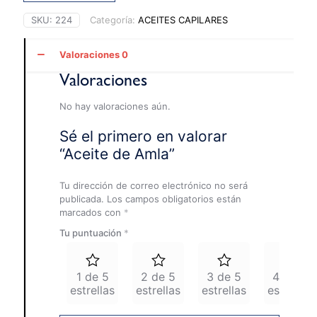
cantidad
SKU:
224
Categoría:
ACEITES CAPILARES
Valoraciones
0
Valoraciones
No hay valoraciones aún.
Sé el primero en valorar
“Aceite de Amla”
Tu dirección de correo electrónico no será
publicada.
Los campos obligatorios están
marcados con
*
Tu puntuación
*
1 de 5
2 de 5
3 de 5
4 de 5
estrellas
estrellas
estrellas
estrellas