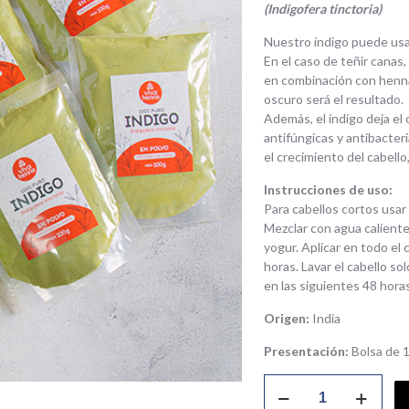
(Indigofera tinctoria)
Nuestro índigo puede usa
En el caso de teñir cana
en combinación con henna
oscuro será el resultado.
Además, el índigo deja el
antifúngicas y antibacter
el crecimiento del cabello
Instrucciones de uso:
Para cabellos cortos usar 
Mezclar con agua calient
yogur. Aplicar en todo el c
horas. Lavar el cabello s
en las siguientes 48 horas
Origen:
India
Presentación:
Bolsa de 
Índigo
en