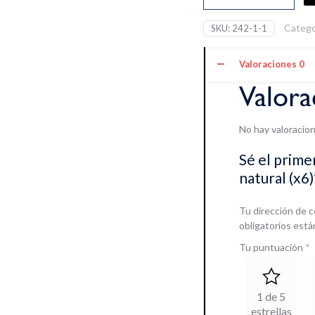
polvo
100%
Catego
SKU:
242-1-1
natural
(x6)
Valoraciones
0
cantidad
Valora
No hay valoracion
Sé el prime
natural (x6)
Tu dirección de c
obligatorios est
Tu puntuación
*
1 de 5
estrellas