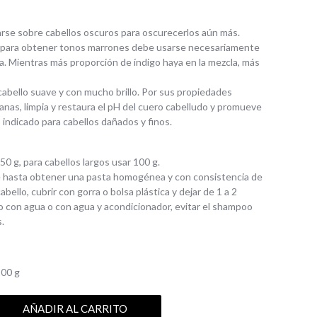
rse sobre cabellos oscuros para oscurecerlos aún más.
s, para obtener tonos marrones debe usarse necesariamente
. Mientras más proporción de índigo haya en la mezcla, más
 cabello suave y con mucho brillo. Por sus propiedades
ianas, limpia y restaura el pH del cuero cabelludo y promueve
, indicado para cabellos dañados y finos.
50 g, para cabellos largos usar 100 g.
e hasta obtener una pasta homogénea y con consistencia de
abello, cubrir con gorra o bolsa plástica y dejar de 1 a 2
olo con agua o con agua y acondicionador, evitar el shampoo
.
100 g
AÑADIR AL CARRITO