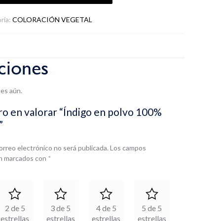
ría:
COLORACIÓN VEGETAL
ciones
es aún.
ro en valorar “Índigo en polvo 100%
”
orreo electrónico no será publicada.
Los campos
án marcados con
*
2 de 5
3 de 5
4 de 5
5 de 5
estrellas
estrellas
estrellas
estrellas