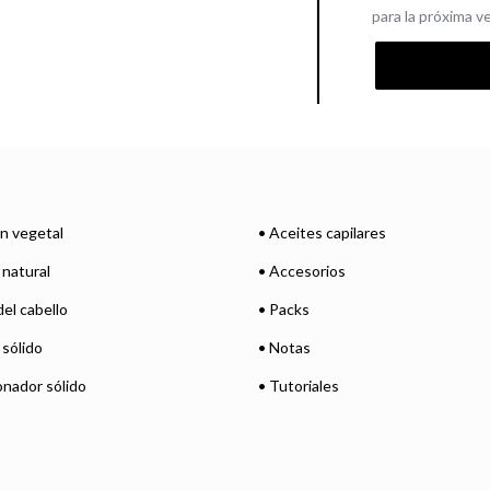
para la próxima 
ón vegetal
• Aceites capilares
natural
• Accesorios
el cabello
• Packs
sólido
• Notas
onador sólido
• Tutoriales