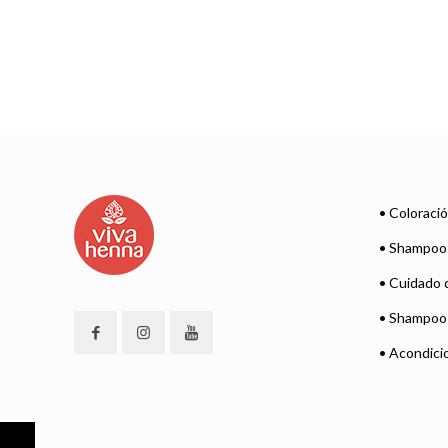
• Coloraci
• Shampoo 
• Cuidado d
• Shampoo 
• Acondici