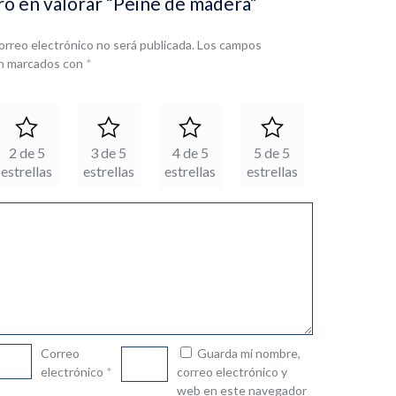
ro en valorar “Peine de madera”
orreo electrónico no será publicada.
Los campos
án marcados con
*
2 de 5
3 de 5
4 de 5
5 de 5
estrellas
estrellas
estrellas
estrellas
Correo
Guarda mi nombre,
electrónico
*
correo electrónico y
web en este navegador