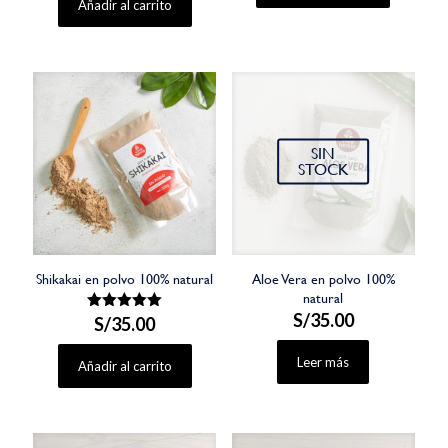
Añadir al carrito
SIN
STOCK
Shikakai en polvo 100% natural
Aloe Vera en polvo 100%
natural
S/
35.00
S/
Valorado
35.00
con
5.00
Leer más
de 5
Añadir al carrito