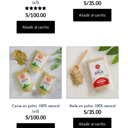
(x3)
S/
35.00
S/
Valorado
100.00
Añadir al carrito
con
5.00
de 5
Añadir al carrito
Cassia en polvo 100% natural
Amla en polvo 100% natural
(x3)
S/
35.00
S/
100.00
Añadir al carrito