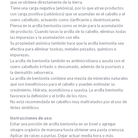
que se obtiene directamente de la tierra.
Tiene una carga negativa (aniónica), por lo que atrae productos
con carga positiva (catiónicos) que se acumulan en el cabello y el
cuero cabelludo, actuando como clarificante y desintoxicante.
Piensa en la arcilla bentonita como un imán para la acumulación
de producto. Cuando lavas la arcilla de tu cabello, eliminas todas
las impurezas y la acumulación con ella.
Su propiedad aniónica también hace que la arcilla bentonita sea
efectiva para eliminar toxinas, metales pesados, químicos e
impurezas.
La arcilla de bentonita también es antimicrobiana y ayuda con el
cuero cabelludo irritado o descamado, además de la psoriasis y
la dermatitis seborreica.
La arcilla de bentonita contiene una mezcla de minerales naturales
que son beneficiosos para el cabello y pueden estimular su
crecimiento. Hidrata, acondiciona y suaviza. La arcilla bentonita
favorece la definición y el brillo de los rizos.
No está recomendada en cabellos muy maltratados por el uso de
tintes sintéticos.
Instrucciones de uso:
Echar una porción de arcilla bentonita en un bowl y agregar
vinagre orgánico de manzana hasta obtener una pasta cremosa.
Aplicar de raíces a puntas. Dejar actuar media hora o más.