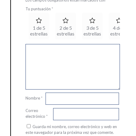
Los campos obligatorios están marcados con
*
Tu puntuación
*
1 de 5
2 de 5
3 de 5
4 de 5
estrellas
estrellas
estrellas
estrellas
Nombre
*
Correo
electrónico
*
Guarda mi nombre, correo electrónico y web en
este navegador para la próxima vez que comente.