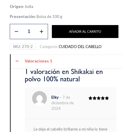
Origen:
India
Presentación:
Bolsa de 100 g
Shikakai
AÑADIR AL CARRITO
en
polvo
100%
SKU:
270-2
Categoría:
CUIDADO DEL CABELLO
natural
cantidad
Valoraciones
1
1 valoración en
Shikakai en
polvo 100% natural
Elky
–
7 de
diciembre de
Valorado
con
5
de 5
2024
Le deja el cabello brillante a mi niña lo tiene