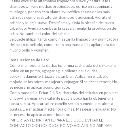
valoración
Es una excelente alternativa limpiadora suave y natural a los
de un
shampoos. Tiene muchas propiedades, es rico en saponinas y
cliente
mucílagos, por eso esta planta ayurvédica es una de las más
utilizadas como sustituto del shampoo tradicional. Hidrata el
cabello y lo deja suave. Desinflama y alivia la picazón del cuero
cabelludo. Ayuda a combatir la caspa y regular la producción de
sebo. No cambia el color del cabello.
Se puede utilizar tanto como mascarilla limpiadora y purificadora
del cuero cabelludo, como como una mascarilla capilar para dar
mucho brillo y volumen.
Instrucciones de uso:
Como shampoo en la ducha: Echar una cucharada del shikakai en
polvo en un pomo, agregar agua caliente de la ducha,
aproximadamente 1 taza y agitar bien. Aplicar en el cabello
mojado en las raíces, masajear y enjuagar. Si se desea repetir. No
es necesario aplicar acondicionador.
Como mascarilla: Echar 2 ó 3 cucharadas del shikakai en polvo en
un bowl, agregar agua caliente poco a poco hasta obtener una
pasta suelta. Aplicar sobre cabello seco o húmedo, de raíces a
puntas. Dejar actuar media hora o más. Masajear y enjuagar. No
es necesario aplicar acondicionador.
IMPORTANTE: IRRITANTE PARA LOS OJOS, EVITAR EL
CONTACTO CON LOS OJOS. POLVO VOLÁTIL NO ASPIRAR.