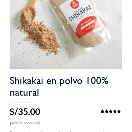
Shikakai en polvo 100%
natural
S/
35.00
Valorado
1
con
5.00
(Acacia concinna)
de 5 en
base a