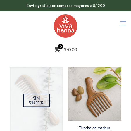
Envío gratis por compras mayores a S/ 200
0
S/0.00
SIN
STOCK
Trinche de madera