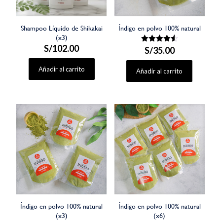
Shampoo Líquido de Shikakai
Índigo en polvo 100% natural
(x3)
S/
102.00
S/
Valorado
35.00
con
4.50
Añadir al carrito
de 5
Añadir al carrito
Índigo en polvo 100% natural
Índigo en polvo 100% natural
(x3)
(x6)