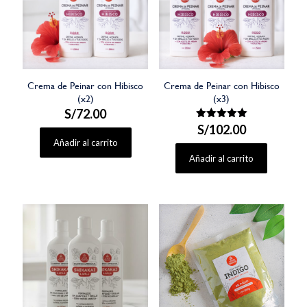
Crema de Peinar con Hibisco
Crema de Peinar con Hibisco
(x2)
(x3)
S/
72.00
S/
Valorado
102.00
con
Añadir al carrito
5.00
de 5
Añadir al carrito