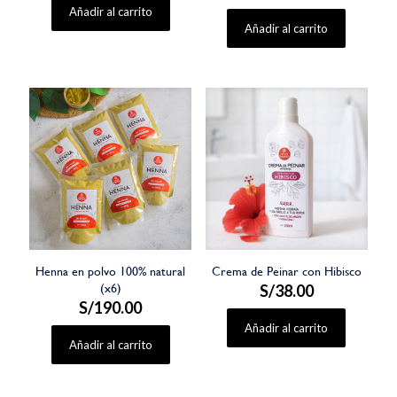
de 5
Añadir al carrito
4.67
de 5
Añadir al carrito
Henna en polvo 100% natural
Crema de Peinar con Hibisco
(x6)
S/
38.00
S/
190.00
Añadir al carrito
Añadir al carrito