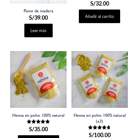
S/
32.00
Peine de madera
Añadir al carrito
S/
39.00
Leer más
Henna en polvo 100% natural
Henna en polvo 100% natural
(x3)
S/
Valorado
35.00
con
S/
Valorado
100.00
5.00
con